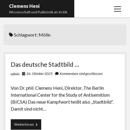
Clemens Heni
Menü
Wissenschaft und Publizistik als Kritik
öffnen
Blog
Schlagwort:
Mölln
Kontakt
Bücher
Menü
öffnen
Curriculum Vitae
2025: Was bedeutet: Aufarbeitung der Corona-
Das deutsche Stadtbild …
Politik?
Edition Critic
26. Oktober 2025
Kommentare sind geschlossen
admin
2023: Pandemic Turn – Antisemitismusforschung
BICSA
und Corona
Von Dr. phil. Clemens Heni, Direktor, The Berlin
Datenschutz
2021: Die unheilbar Gesunden. Ein intellektuelles
International Center for the Study of Antisemitism
Impressum
Tagebuch, das Plastikwort Inzidenz und die Impf-
(BICSA) Das neue Kampfwort heißt also „Stadtbild“.
Apartheid
Damit sind nicht…
2018: Der Komplex Antisemitismus. Dumpf und
Das
Weiterlesen
gebildet, christlich, muslimisch, lechts, rinks,
deutsche