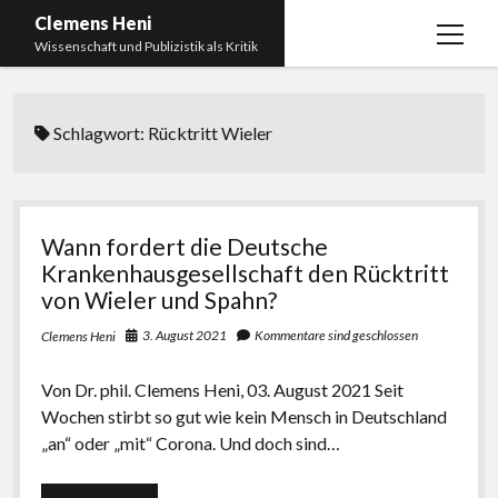
Clemens Heni
Menü
Wissenschaft und Publizistik als Kritik
öffnen
Blog
Schlagwort:
Rücktritt Wieler
Kontakt
Bücher
Menü
öffnen
Curriculum Vitae
2025: Was bedeutet: Aufarbeitung der Corona-
Wann fordert die Deutsche
Politik?
Edition Critic
Krankenhausgesellschaft den Rücktritt
2023: Pandemic Turn – Antisemitismusforschung
von Wieler und Spahn?
BICSA
und Corona
3. August 2021
Kommentare sind geschlossen
Clemens Heni
Datenschutz
2021: Die unheilbar Gesunden. Ein intellektuelles
Impressum
Tagebuch, das Plastikwort Inzidenz und die Impf-
Von Dr. phil. Clemens Heni, 03. August 2021 Seit
Apartheid
Wochen stirbt so gut wie kein Mensch in Deutschland
„an“ oder „mit“ Corona. Und doch sind…
2018: Der Komplex Antisemitismus. Dumpf und
gebildet, christlich, muslimisch, lechts, rinks,