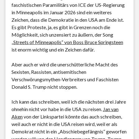
postkolonial, romantisch, patriotisch: deutsch
faschistischen Paramilitärs von ICE der US-Regierung
in Minneapolis im Januar 2026 sind ein weiteres
2017: Eine Alternative zu Deutschland. Essays
Zeichen, dass die Demokratie in den USA am Ende ist.
2014: Kritische Theorie und Israel
Es gibt Proteste, ja, es gibt in Grenzen noch die
Möglichkeit, sich unzensiert zu äußern, der Song
2013: Antisemitism: A Specific Phenomenon.
„Streets of Minneapolis“ von Boss Bruce Springsteen
Holocaust Trivialization – Islamism – Post-colonial
ist enorm wichtig und ein Zeichen dafür.
and Cosmopolitan anti-Zionism
2011: Schadenfreude. Islamforschung und
Aber auch er wird die unerschütterliche Macht des
Antisemitismus in Deutschland nach 9/11
Sexisten, Rassisten, antisemitischen
Verschwörungsmythen-Verbreiters und Faschisten
2009: Antisemitismus und Deutschland. Vorstudien
Donald S. Trump nicht stoppen.
zur Ideologiekritik einer innigen Beziehung
2007: Dissertation: Salonfähigkeit der Neuen
Ich kann das schreiben, weil ich die nächsten drei Jahre
Rechten. ‚Nationale Identität‘, Antisemitismus und
ohnehin nicht vor habe in die USA zu reisen.
Jan van
Antiamerikanismus in der politischen Kultur der
Aken
von der Linkspartei könnte das auch schreiben,
Bundesrepublik Deutschland 1970-2005: Henning
weil auch er nicht in die USA reisen wird, weil er als
Eichberg als Exempel (Uni Innsbruck, Aug. 2006)
Demokrat nicht in ein „Abschiebegefängnis“ geworfen
werden will von den Handlangern von Trump. Trump