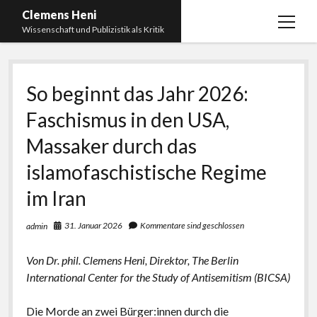
Clemens Heni
Menü
Wissenschaft und Publizistik als Kritik
öffnen
Blog
So beginnt das Jahr 2026:
Kontakt
Faschismus in den USA,
Bücher
Menü
öffnen
Massaker durch das
Curriculum Vitae
2025: Was bedeutet: Aufarbeitung der Corona-
Politik?
islamofaschistische Regime
Edition Critic
2023: Pandemic Turn – Antisemitismusforschung
im Iran
BICSA
und Corona
Datenschutz
31. Januar 2026
Kommentare sind geschlossen
admin
2021: Die unheilbar Gesunden. Ein intellektuelles
Impressum
Tagebuch, das Plastikwort Inzidenz und die Impf-
Von Dr. phil. Clemens Heni, Direktor, The Berlin
Apartheid
International Center for the Study of Antisemitism (BICSA)
2018: Der Komplex Antisemitismus. Dumpf und
gebildet, christlich, muslimisch, lechts, rinks,
Die Morde an zwei Bürger:innen durch die