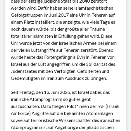
dass der einzige jüdische Staat bis 2040 zerstört
postkolonial, romantisch, patriotisch: deutsch
werden wird. Dafür haben seine islamfaschistischen
2017: Eine Alternative zu Deutschland. Essays
Gefolgstruppen im
Juni 2017
eine Uhr in Teheran auf
einem Platz installiert, die anzeigte, wie viele Tage es
2014: Kritische Theorie und Israel
noch dauern würde, bis der größte aller Träume
2013: Antisemitism: A Specific Phenomenon.
totalitärer Islamisten in Erfüllung gehen wird. Diese
Holocaust Trivialization – Islamism – Post-colonial
Uhr wurde jetzt von der israelischen Armee bei einem
and Cosmopolitan anti-Zionism
der vielen Luftangriffe auf Teheran zerstört.
Ebenso
wurde heute das Foltergefängnis Evin
in Teheran von
2011: Schadenfreude. Islamforschung und
Israel aus der Luft angegriffen, um die Solidarität des
Antisemitismus in Deutschland nach 9/11
Judenstaates mit den Verfolgten, Gefolterten und
2009: Antisemitismus und Deutschland. Vorstudien
Gedemütigten im Iran zum Ausdruck zu bringen.
zur Ideologiekritik einer innigen Beziehung
Seit Freitag, den 13. Juni 2025, ist Israel dabei, das
2007: Dissertation: Salonfähigkeit der Neuen
iranische Atomprogramm so gut es geht
Rechten. ‚Nationale Identität‘, Antisemitismus und
auszuschalten. Dazu fliegen Pilot*innen der IAF (Israeli
Antiamerikanismus in der politischen Kultur der
Air Force) Angriffe auf die bekannten Atomanlagen
Bundesrepublik Deutschland 1970-2005: Henning
sowie auf terroristische Wissenschaftler des iranischen
Eichberg als Exempel (Uni Innsbruck, Aug. 2006)
Atomprogramms, auf Angehörige der jihadistischen