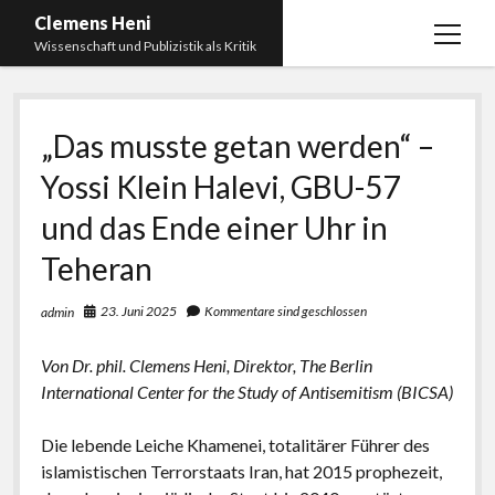
Clemens Heni
Menü
Wissenschaft und Publizistik als Kritik
öffnen
Blog
„Das musste getan werden“ –
Kontakt
Yossi Klein Halevi, GBU-57
Bücher
Menü
öffnen
und das Ende einer Uhr in
Curriculum Vitae
2025: Was bedeutet: Aufarbeitung der Corona-
Politik?
Teheran
Edition Critic
2023: Pandemic Turn – Antisemitismusforschung
BICSA
23. Juni 2025
Kommentare sind geschlossen
admin
und Corona
Datenschutz
2021: Die unheilbar Gesunden. Ein intellektuelles
Von Dr. phil. Clemens Heni, Direktor, The Berlin
Impressum
Tagebuch, das Plastikwort Inzidenz und die Impf-
International Center for the Study of Antisemitism (BICSA)
Apartheid
Die lebende Leiche Khamenei, totalitärer Führer des
2018: Der Komplex Antisemitismus. Dumpf und
islamistischen Terrorstaats Iran, hat 2015 prophezeit,
gebildet, christlich, muslimisch, lechts, rinks,