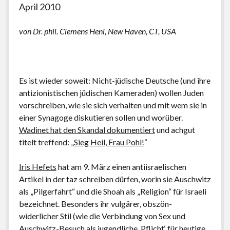
postkolonial, romantisch, patriotisch: deutsch
April 2010
2017: Eine Alternative zu Deutschland. Essays
von
Dr. phil. Clemens Heni, New Haven, CT, USA
2014: Kritische Theorie und Israel
2013: Antisemitism: A Specific Phenomenon.
Holocaust Trivialization – Islamism – Post-colonial
Es ist wieder soweit: Nicht-jüdische Deutsche (und ihre
and Cosmopolitan anti-Zionism
antizionistischen jüdischen Kameraden) wollen Juden
2011: Schadenfreude. Islamforschung und
vorschreiben, wie sie sich verhalten und mit wem sie in
Antisemitismus in Deutschland nach 9/11
einer Synagoge diskutieren sollen und worüber.
Wadinet hat den Skandal dokumentiert
und achgut
2009: Antisemitismus und Deutschland. Vorstudien
titelt treffend: „
Sieg Heil, Frau Pohl!
“
zur Ideologiekritik einer innigen Beziehung
2007: Dissertation: Salonfähigkeit der Neuen
Iris Hefets
hat am 9. März einen antiisraelischen
Rechten. ‚Nationale Identität‘, Antisemitismus und
Artikel in der taz schreiben dürfen, worin sie Auschwitz
Antiamerikanismus in der politischen Kultur der
als „Pilgerfahrt“ und die Shoah als „Religion“ für Israeli
Bundesrepublik Deutschland 1970-2005: Henning
bezeichnet. Besonders ihr vulgärer, obszön-
Eichberg als Exempel (Uni Innsbruck, Aug. 2006)
widerlicher Stil (wie die Verbindung von Sex und
Auschwitz-Besuch als jugendliche ‚Pflicht‘ für heutige