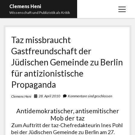
Clemens Heni
Menü
Wissenschaft und Publizistik als Kritik
öffnen
Blog
Taz missbraucht
Kontakt
Gastfreundschaft der
Bücher
Menü
öffnen
Jüdischen Gemeinde zu Berlin
Curriculum Vitae
2025: Was bedeutet: Aufarbeitung der Corona-
Politik?
für antizionistische
Edition Critic
2023: Pandemic Turn – Antisemitismusforschung
Propaganda
BICSA
und Corona
Datenschutz
28. April 2010
Kommentare sind geschlossen
Clemens Heni
2021: Die unheilbar Gesunden. Ein intellektuelles
Impressum
Tagebuch, das Plastikwort Inzidenz und die Impf-
Antidemokratischer, antisemitischer
Apartheid
Mob der taz
2018: Der Komplex Antisemitismus. Dumpf und
Zum Auftritt der taz-Chefredakteurin Ines Pohl
gebildet, christlich, muslimisch, lechts, rinks,
bei der Jüdischen Gemeinde zu Berlin am 27.