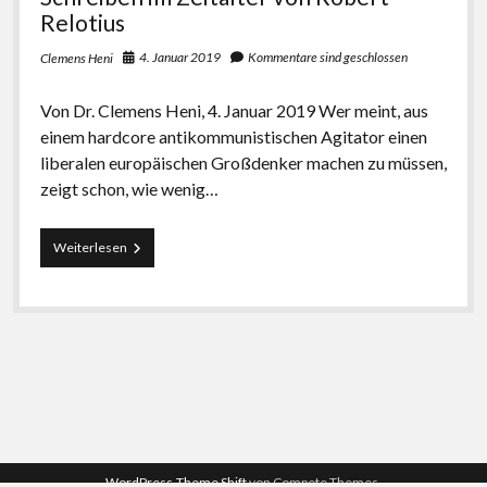
eine
Relotius
lächelnde
Professorin
4. Januar 2019
Kommentare sind geschlossen
Clemens Heni
der
FU
Berlin
Von Dr. Clemens Heni, 4. Januar 2019 Wer meint, aus
in
einem hardcore antikommunistischen Agitator einen
Teheran
liberalen europäischen Großdenker machen zu müssen,
zeigt schon, wie wenig…
Auschwitz
Weiterlesen
als
EU-
Gründungsmythos
erfinden
–
der
Fall
Claas
Menasse
oder
Schreiben
im
WordPress-Theme Shift
von Compete Themes.