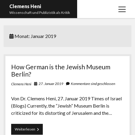
Clemens Heni
Menü
Wissenschaft und Publizistik als Kritik
öffnen
Blog
Monat:
Januar 2019
Kontakt
Bücher
Menü
öffnen
Curriculum Vitae
2025: Was bedeutet: Aufarbeitung der Corona-
How German is the Jewish Museum
Politik?
Edition Critic
Berlin?
2023: Pandemic Turn – Antisemitismusforschung
BICSA
27. Januar 2019
Kommentare sind geschlossen
Clemens Heni
und Corona
Datenschutz
2021: Die unheilbar Gesunden. Ein intellektuelles
Von Dr. Clemens Heni, 27. Januar 2019 Times of Israel
Impressum
Tagebuch, das Plastikwort Inzidenz und die Impf-
(Blogs) Currently, the “Jewish” Museum Berlin is
Apartheid
criticized for its distorting of Jerusalem and the…
2018: Der Komplex Antisemitismus. Dumpf und
How
Weiterlesen
gebildet, christlich, muslimisch, lechts, rinks,
German