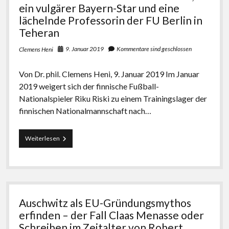
ein vulgärer Bayern-Star und eine
lächelnde Professorin der FU Berlin in
Teheran
9. Januar 2019
Kommentare sind geschlossen
Clemens Heni
Von Dr. phil. Clemens Heni, 9. Januar 2019 Im Januar
2019 weigert sich der finnische Fußball-
Nationalspieler Riku Riski zu einem Trainingslager der
finnischen Nationalmannschaft nach…
Ein
Weiterlesen
finnischer
Fußballer
mit
Anstand,
ein
vulgärer
Auschwitz als EU-Gründungsmythos
Bayern-
Star
erfinden – der Fall Claas Menasse oder
und
Schreiben im Zeitalter von Robert