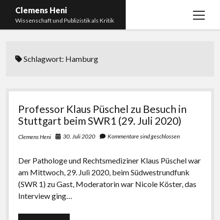
Clemens Heni
Menü
Wissenschaft und Publizistik als Kritik
öffnen
Blog
Schlagwort:
Hamburg
Kontakt
Bücher
Menü
öffnen
Curriculum Vitae
2025: Was bedeutet: Aufarbeitung der Corona-
Professor Klaus Püschel zu Besuch in
Politik?
Edition Critic
Stuttgart beim SWR1 (29. Juli 2020)
2023: Pandemic Turn – Antisemitismusforschung
BICSA
30. Juli 2020
Kommentare sind geschlossen
Clemens Heni
und Corona
Datenschutz
2021: Die unheilbar Gesunden. Ein intellektuelles
Der Pathologe und Rechtsmediziner Klaus Püschel war
Impressum
Tagebuch, das Plastikwort Inzidenz und die Impf-
am Mittwoch, 29. Juli 2020, beim Südwestrundfunk
Apartheid
(SWR 1) zu Gast, Moderatorin war Nicole Köster, das
Interview ging…
2018: Der Komplex Antisemitismus. Dumpf und
gebildet, christlich, muslimisch, lechts, rinks,