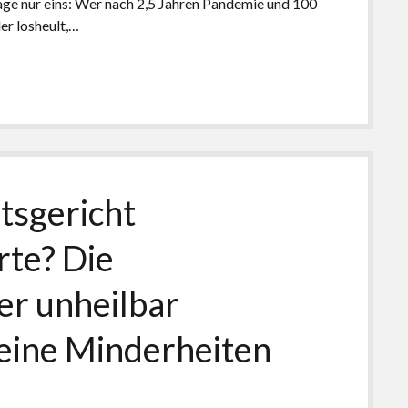
sage nur eins: Wer nach 2,5 Jahren Pandemie und 100
er losheult,…
tsgericht
te? Die
er unheilbar
keine Minderheiten