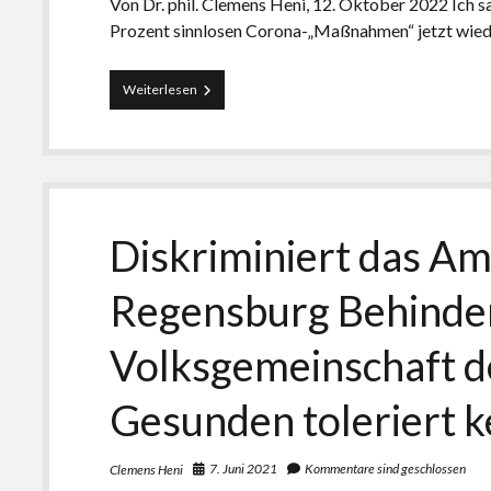
Von Dr. phil. Clemens Heni, 12. Oktober 2022 Ich 
Prozent sinnlosen Corona-„Maßnahmen“ jetzt wied
Die
Weiterlesen
ZeroCovid-
Faschist*innen
wollen
wieder
flächendeckenden
Maskenwahn
Diskriminiert das Am
Regensburg Behinder
Volksgemeinschaft d
Gesunden toleriert 
7. Juni 2021
Kommentare sind geschlossen
Clemens Heni