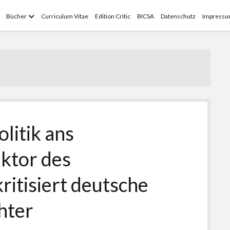
Menü
Bücher
Curriculum Vitae
Edition Critic
BICSA
Datenschutz
Impress
öffnen
litik ans
ektor des
kritisiert deutsche
hter