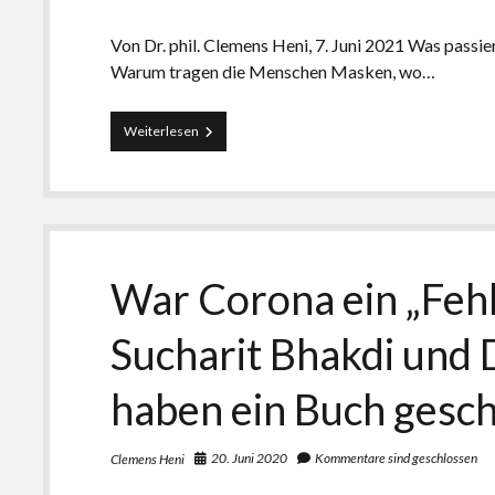
Von Dr. phil. Clemens Heni, 7. Juni 2021 Was passie
Warum tragen die Menschen Masken, wo…
Diskriminiert
Weiterlesen
das
Amtsgericht
Regensburg
Behinderte?
Die
Volksgemeinschaft
der
War Corona ein „Fehl
unheilbar
Gesunden
toleriert
Sucharit Bhakdi und D
keine
Minderheiten
haben ein Buch gesc
20. Juni 2020
Kommentare sind geschlossen
Clemens Heni