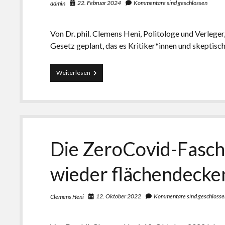
22. Februar 2024
Kommentare sind geschlossen
admin
Von Dr. phil. Clemens Heni, Politologe und Verleger
Gesetz geplant, das es Kritiker*innen und skeptis
Grenzte
Weiterlesen
die
Coronapolitik
ans
„Totalitäre“?
Der
Direktor
des
Die ZeroCovid-Fasch
Sozialgerichts
Fulda
kritisiert
wieder flächendeck
deutsche
Richterinnen
und
12. Oktober 2022
Kommentare sind geschlosse
Clemens Heni
Richter