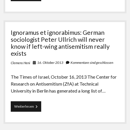
der
Deutschlandfunk
den
Antisemitismus
klein
redet,
Ignoramus et ignorabimus: German
ohne
es
sociologist Peter Ullrich will never
zu
know if left-wing antisemitism really
merken
exists
16. Oktober 2013
Kommentare sind geschlossen
Clemens Heni
The Times of Israel, October 16, 2013 The Center for
Research on Antisemitism (ZfA) at Technical
University in Berlin has generated a long list of…
Ignoramus
Weiterlesen
et
ignorabimus:
German
sociologist