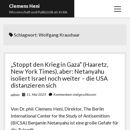
Clemens Heni
Menü
Wissenschaft und Publizistik als Kritik
öffnen
Blog
Schlagwort:
Wolfgang Kraushaar
Kontakt
Bücher
Menü
öffnen
Curriculum Vitae
2025: Was bedeutet: Aufarbeitung der Corona-
„Stoppt den Krieg in Gaza“ (Haaretz,
Politik?
Edition Critic
New York Times), aber: Netanyahu
2023: Pandemic Turn – Antisemitismusforschung
isoliert Israel noch weiter – die USA
BICSA
und Corona
distanzieren sich
Datenschutz
2021: Die unheilbar Gesunden. Ein intellektuelles
11. Mai 2025
Kommentare sind geschlossen
admin
Impressum
Tagebuch, das Plastikwort Inzidenz und die Impf-
Apartheid
Von Dr. phil. Clemens Heni, Direktor, The Berlin
International Center for the Study of Antisemitism
2018: Der Komplex Antisemitismus. Dumpf und
(BICSA) Benjamin Netanyahu ist eine große Gefahr für
gebildet, christlich, muslimisch, lechts, rinks,
die Zukunft…