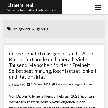
Clemens Heni
Menü
Wissenschaft und Publizistik als Kritik
öffnen
Blog
Schlagwort:
Augsburg
Kontakt
Bücher
Menü
öffnen
Curriculum Vitae
2025: Was bedeutet: Aufarbeitung der Corona-
Öffnet endlich das ganze Land – Auto-
Politik?
Edition Critic
Korsos im Ländle und überall: Viele
2023: Pandemic Turn – Antisemitismusforschung
Tausend Menschen fordern Freiheit,
BICSA
und Corona
Selbstbestimmung, Rechtsstaatlichkeit
Datenschutz
und Rationalität
2021: Die unheilbar Gesunden. Ein intellektuelles
Impressum
Tagebuch, das Plastikwort Inzidenz und die Impf-
8. Februar 2021
Kommentare sind geschlossen
Clemens Heni
Apartheid
Von Dr. phil. Clemens Heni, 8. Februar 2021 Spontan
2018: Der Komplex Antisemitismus. Dumpf und
dachte ich gestern beim Spazierengehen in der
gebildet, christlich, muslimisch, lechts, rinks,
Innenstadt einer schwäbischen Provinzmetropole als