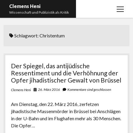
Clemens Heni
Menü
Wissenschaft und Publizistik als Kritik
öffnen
Blog
Schlagwort:
Christentum
Kontakt
Bücher
Menü
öffnen
Curriculum Vitae
2025: Was bedeutet: Aufarbeitung der Corona-
Der Spiegel, das antijüdische
Politik?
Edition Critic
Ressentiment und die Verhöhnung der
2023: Pandemic Turn – Antisemitismusforschung
Opfer jihadistischer Gewalt von Brüssel
BICSA
und Corona
26. März 2016
Kommentare sind geschlossen
Clemens Heni
Datenschutz
2021: Die unheilbar Gesunden. Ein intellektuelles
Impressum
Tagebuch, das Plastikwort Inzidenz und die Impf-
Am Dienstag, den 22. März 2016, zerfetzen
Apartheid
jihadistische Massenmörder in Brüssel bei Anschlägen
in der U-Bahn und im Flughafen mehr als 30 Menschen.
2018: Der Komplex Antisemitismus. Dumpf und
Die Opfer…
gebildet, christlich, muslimisch, lechts, rinks,