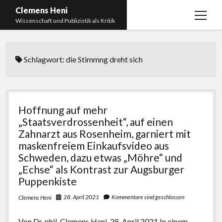
Clemens Heni
Menü
Wissenschaft und Publizistik als Kritik
öffnen
Blog
Schlagwort:
die Stimmng dreht sich
Kontakt
Bücher
Menü
öffnen
Curriculum Vitae
2025: Was bedeutet: Aufarbeitung der Corona-
Hoffnung auf mehr
Politik?
Edition Critic
„Staatsverdrossenheit“, auf einen
2023: Pandemic Turn – Antisemitismusforschung
Zahnarzt aus Rosenheim, garniert mit
BICSA
und Corona
maskenfreiem Einkaufsvideo aus
Datenschutz
Schweden, dazu etwas „Möhre“ und
2021: Die unheilbar Gesunden. Ein intellektuelles
„Echse“ als Kontrast zur Augsburger
Impressum
Tagebuch, das Plastikwort Inzidenz und die Impf-
Puppenkiste
Apartheid
28. April 2021
Kommentare sind geschlossen
Clemens Heni
2018: Der Komplex Antisemitismus. Dumpf und
gebildet, christlich, muslimisch, lechts, rinks,
Von Dr. phil. Clemens Heni, 28. April 2021 In einem