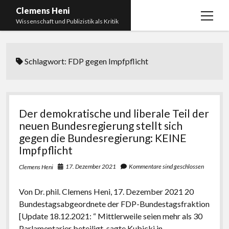
Clemens Heni
Menü
Wissenschaft und Publizistik als Kritik
öffnen
Blog
Schlagwort:
FDP gegen Impfpflicht
Kontakt
Bücher
Menü
öffnen
Curriculum Vitae
2025: Was bedeutet: Aufarbeitung der Corona-
Der demokratische und liberale Teil der
Politik?
Edition Critic
neuen Bundesregierung stellt sich
2023: Pandemic Turn – Antisemitismusforschung
gegen die Bundesregierung: KEINE
BICSA
und Corona
Impfpflicht
Datenschutz
2021: Die unheilbar Gesunden. Ein intellektuelles
17. Dezember 2021
Kommentare sind geschlossen
Clemens Heni
Impressum
Tagebuch, das Plastikwort Inzidenz und die Impf-
Apartheid
Von Dr. phil. Clemens Heni, 17. Dezember 2021 20
Bundestagsabgeordnete der FDP-Bundestagsfraktion
2018: Der Komplex Antisemitismus. Dumpf und
[Update 18.12.2021: “ Mittlerweile seien mehr als 30
gebildet, christlich, muslimisch, lechts, rinks,
Parlamentarier beteiligt, sagte Kubicki in…