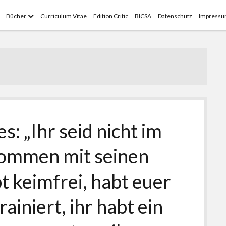
Menü
Bücher
Curriculum Vitae
Edition Critic
BICSA
Datenschutz
Impress
öffnen
s: „Ihr seid nicht im
ommen mit seinen
bt keimfrei, habt euer
iniert, ihr habt ein