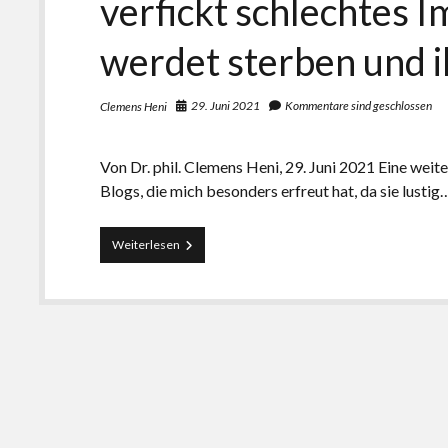
verfickt schlechtes 
werdet sterben und i
29. Juni 2021
Kommentare sind geschlossen
Clemens Heni
Von Dr. phil. Clemens Heni, 29. Juni 2021 Eine wei
Blogs, die mich besonders erfreut hat, da sie lustig
George
Weiterlesen
Carlin
ahnte
es:
„Ihr
seid
nicht
im
Hudsonriver
geschwommen
mit
seinen