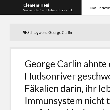
Clemens Heni
Blog
Kontakt
Wissenschaft und Publizistik als Kritik
Schlagwort:
George Carlin
George Carlin ahnte e
Hudsonriver geschw
Fäkalien darin, ihr le
Immunsystem nicht tra