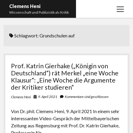
Clemens Heni
Menü
Wissenschaft und Publizistik als Kritik
öffnen
Blog
Schlagwort:
Grundschulen auf
Kontakt
Bücher
Menü
öffnen
Curriculum Vitae
2025: Was bedeutet: Aufarbeitung der Corona-
Prof. Katrin Gierhake („Königin von
Politik?
Edition Critic
Deutschland“) rät Merkel „eine Woche
2023: Pandemic Turn – Antisemitismusforschung
Klausur“: „Eine Woche die Argumente
BICSA
und Corona
der Kritiker studieren“
Datenschutz
2021: Die unheilbar Gesunden. Ein intellektuelles
9. April 2021
Kommentare sind geschlossen
Clemens Heni
Impressum
Tagebuch, das Plastikwort Inzidenz und die Impf-
Apartheid
Von Dr. phil. Clemens Heni, 9. April 2021 In einem sehr
interessanten Video-Gespräch der Mittelbayerischen
2018: Der Komplex Antisemitismus. Dumpf und
Zeitung aus Regensburg mit Prof. Dr. Katrin Gierhake,
gebildet, christlich, muslimisch, lechts, rinks,
Professorin für…