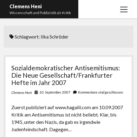
Clemens Heni
Menü
Wissenschaft und Publizistik als Kritik
öffnen
Blog
Schlagwort:
Ilka Schröder
Kontakt
Bücher
Menü
öffnen
Curriculum Vitae
2025: Was bedeutet: Aufarbeitung der Corona-
Sozialdemokratischer Antisemitismus:
Politik?
Edition Critic
Die Neue Gesellschaft/Frankfurter
2023: Pandemic Turn – Antisemitismusforschung
Hefte im Jahr 2007
BICSA
und Corona
10. September 2007
Kommentare sind geschlossen
Clemens Heni
Datenschutz
2021: Die unheilbar Gesunden. Ein intellektuelles
Impressum
Tagebuch, das Plastikwort Inzidenz und die Impf-
Zuerst publiziert auf www.hagalil.com am 10.09.2007
Apartheid
Kritik am Antisemitismus ist nicht beliebt. Klar, bis
1945, unter den Nazis, da gab es irgendwie
2018: Der Komplex Antisemitismus. Dumpf und
Judenfeindschaft. Dagegen…
gebildet, christlich, muslimisch, lechts, rinks,