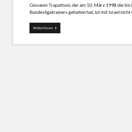
Giovanni Trapattoni, der am 10. März 1998 die bis 
Bundesligatrainers gehalten hat, ist mit Israel nic
Was
Weiterlesen
erlauben
LizasWelt?
Über
die
Notwendigkeit
einer
Selbstkritik
der
Pro-
Israel-
Szene