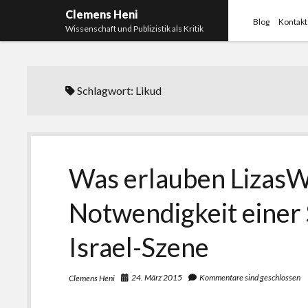
Clemens Heni
Blog
Kontakt
Wissenschaft und Publizistik als Kritik
Schlagwort:
Likud
Was erlauben LizasW
Notwendigkeit einer 
Israel-Szene
24. März 2015
Kommentare sind geschlossen
Clemens Heni