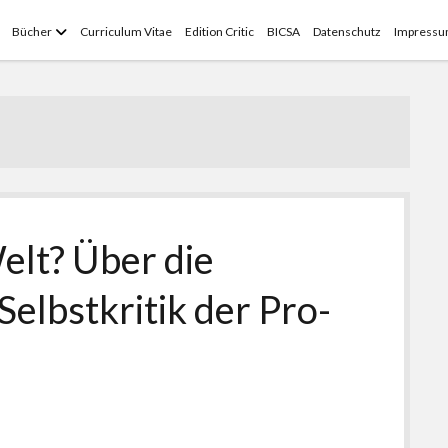
Menü
Bücher
Curriculum Vitae
Edition Critic
BICSA
Datenschutz
Impress
öffnen
elt? Über die
Selbstkritik der Pro-