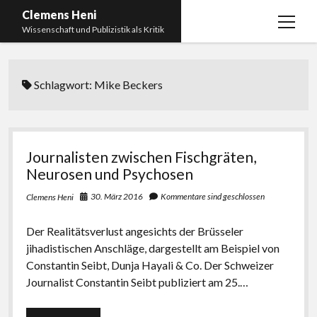
Clemens Heni
Menü
Wissenschaft und Publizistik als Kritik
öffnen
Blog
Schlagwort:
Mike Beckers
Kontakt
Bücher
Menü
öffnen
Curriculum Vitae
2025: Was bedeutet: Aufarbeitung der Corona-
Journalisten zwischen Fischgräten,
Politik?
Edition Critic
Neurosen und Psychosen
2023: Pandemic Turn – Antisemitismusforschung
BICSA
30. März 2016
Kommentare sind geschlossen
Clemens Heni
und Corona
Datenschutz
2021: Die unheilbar Gesunden. Ein intellektuelles
Der Realitätsverlust angesichts der Brüsseler
Impressum
Tagebuch, das Plastikwort Inzidenz und die Impf-
jihadistischen Anschläge, dargestellt am Beispiel von
Apartheid
Constantin Seibt, Dunja Hayali & Co. Der Schweizer
Journalist Constantin Seibt publiziert am 25.…
2018: Der Komplex Antisemitismus. Dumpf und
gebildet, christlich, muslimisch, lechts, rinks,