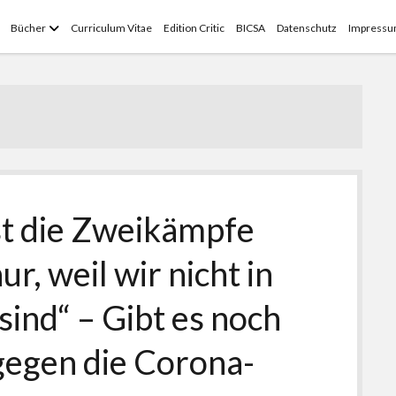
Menü
Bücher
Curriculum Vitae
Edition Critic
BICSA
Datenschutz
Impress
öffnen
t die Zweikämpfe
ur, weil wir nicht in
ind“ – Gibt es noch
egen die Corona-