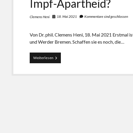
Impf-Apartheid?
18. Mai 2021
Kommentare sind geschlossen
Clemens Heni
Von Dr. phil. Clemens Heni, 18. Mai 2021 Erstmal 
und Werder Bremen. Schaffen sie es noch, die…
„Wir
Weiterlesen
haben
zumindest
die
Zweikämpfe
nicht
verloren,
aber
nur,
weil
wir
nicht
in
sie
hineingekommen