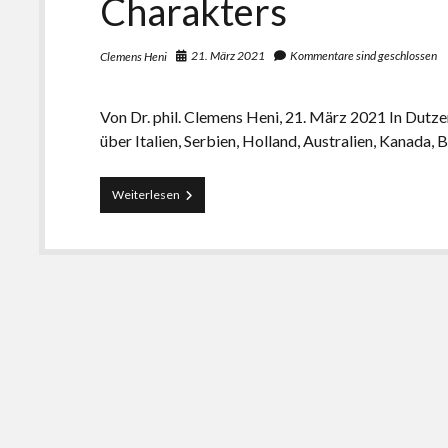
Charakters
21. März 2021
Kommentare sind geschlossen
Clemens Heni
Von Dr. phil. Clemens Heni, 21. März 2021 In Dutz
über Italien, Serbien, Holland, Australien, Kanada, 
Mögen
Weiterlesen
Maskenfetischisten
keine
Lippen
und
keinen
Lippenstift?
Von
1931
bis
2021
–
Prolegomena
einer
Kritischen