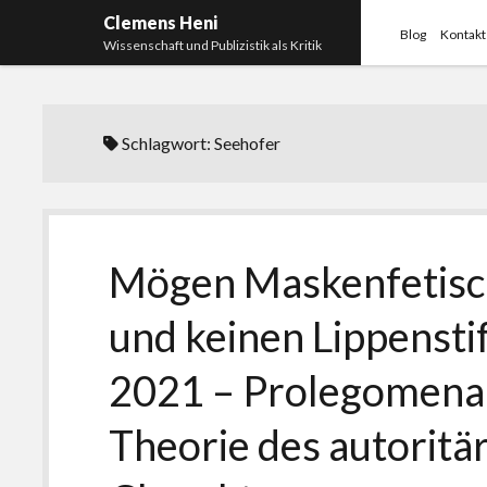
Clemens Heni
Blog
Kontakt
Wissenschaft und Publizistik als Kritik
Schlagwort:
Seehofer
Mögen Maskenfetisch
und keinen Lippensti
2021 – Prolegomena 
Theorie des autoritä