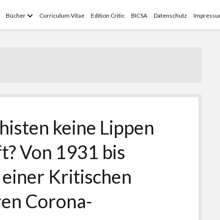
Menü
Bücher
Curriculum Vitae
Edition Critic
BICSA
Datenschutz
Impress
öffnen
isten keine Lippen
ft? Von 1931 bis
einer Kritischen
ren Corona-