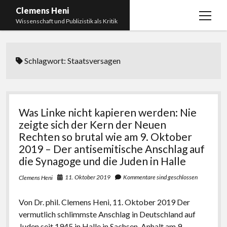
Clemens Heni
Menü
Wissenschaft und Publizistik als Kritik
öffnen
Blog
Schlagwort:
Staatsversagen
Kontakt
Bücher
Menü
öffnen
Curriculum Vitae
2025: Was bedeutet: Aufarbeitung der Corona-
Was Linke nicht kapieren werden: Nie
Politik?
Edition Critic
zeigte sich der Kern der Neuen
2023: Pandemic Turn – Antisemitismusforschung
Rechten so brutal wie am 9. Oktober
BICSA
und Corona
2019 – Der antisemitische Anschlag auf
Datenschutz
die Synagoge und die Juden in Halle
2021: Die unheilbar Gesunden. Ein intellektuelles
Impressum
Tagebuch, das Plastikwort Inzidenz und die Impf-
11. Oktober 2019
Kommentare sind geschlossen
Clemens Heni
Apartheid
Von Dr. phil. Clemens Heni, 11. Oktober 2019 Der
2018: Der Komplex Antisemitismus. Dumpf und
vermutlich schlimmste Anschlag in Deutschland auf
gebildet, christlich, muslimisch, lechts, rinks,
Juden seit 1945 in Halle in Sachsen-Anhalt am 9.