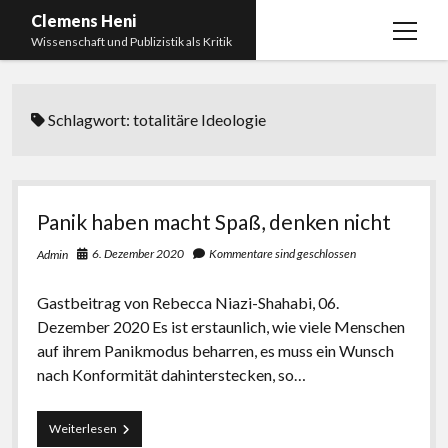
Clemens Heni
Menü
Wissenschaft und Publizistik als Kritik
öffnen
Blog
Schlagwort:
totalitäre Ideologie
Kontakt
Bücher
Menü
öffnen
Curriculum Vitae
2025: Was bedeutet: Aufarbeitung der Corona-
Panik haben macht Spaß, denken nicht
Politik?
Edition Critic
6. Dezember 2020
Kommentare sind geschlossen
Admin
2023: Pandemic Turn – Antisemitismusforschung
BICSA
und Corona
Gastbeitrag von Rebecca Niazi-Shahabi, 06.
Datenschutz
2021: Die unheilbar Gesunden. Ein intellektuelles
Dezember 2020 Es ist erstaunlich, wie viele Menschen
Impressum
Tagebuch, das Plastikwort Inzidenz und die Impf-
auf ihrem Panikmodus beharren, es muss ein Wunsch
Apartheid
nach Konformität dahinterstecken, so…
2018: Der Komplex Antisemitismus. Dumpf und
Panik
Weiterlesen
gebildet, christlich, muslimisch, lechts, rinks,
haben