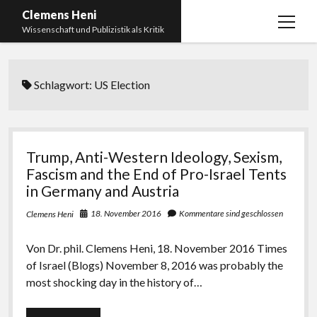
Clemens Heni
Menü
Wissenschaft und Publizistik als Kritik
öffnen
Blog
Schlagwort:
US Election
Kontakt
Bücher
Menü
öffnen
Curriculum Vitae
2025: Was bedeutet: Aufarbeitung der Corona-
Trump, Anti-Western Ideology, Sexism,
Politik?
Edition Critic
Fascism and the End of Pro-Israel Tents
2023: Pandemic Turn – Antisemitismusforschung
in Germany and Austria
BICSA
und Corona
18. November 2016
Kommentare sind geschlossen
Clemens Heni
Datenschutz
2021: Die unheilbar Gesunden. Ein intellektuelles
Impressum
Tagebuch, das Plastikwort Inzidenz und die Impf-
Von Dr. phil. Clemens Heni, 18. November 2016 Times
Apartheid
of Israel (Blogs) November 8, 2016 was probably the
most shocking day in the history of…
2018: Der Komplex Antisemitismus. Dumpf und
gebildet, christlich, muslimisch, lechts, rinks,