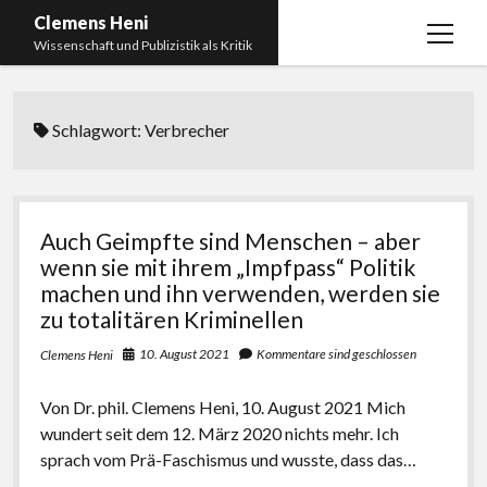
Clemens Heni
Menü
Wissenschaft und Publizistik als Kritik
öffnen
Blog
Schlagwort:
Verbrecher
Kontakt
Bücher
Menü
öffnen
Curriculum Vitae
2025: Was bedeutet: Aufarbeitung der Corona-
Auch Geimpfte sind Menschen – aber
Politik?
Edition Critic
wenn sie mit ihrem „Impfpass“ Politik
2023: Pandemic Turn – Antisemitismusforschung
machen und ihn verwenden, werden sie
BICSA
und Corona
zu totalitären Kriminellen
Datenschutz
2021: Die unheilbar Gesunden. Ein intellektuelles
10. August 2021
Kommentare sind geschlossen
Clemens Heni
Impressum
Tagebuch, das Plastikwort Inzidenz und die Impf-
Apartheid
Von Dr. phil. Clemens Heni, 10. August 2021 Mich
wundert seit dem 12. März 2020 nichts mehr. Ich
2018: Der Komplex Antisemitismus. Dumpf und
sprach vom Prä-Faschismus und wusste, dass das…
gebildet, christlich, muslimisch, lechts, rinks,