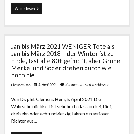
postkolonial, romantisch, patriotisch: deutsch
Auch
Weiterlesen
2017: Eine Alternative zu Deutschland. Essays
Geimpfte
sind
2014: Kritische Theorie und Israel
Menschen
–
2013: Antisemitism: A Specific Phenomenon.
aber
wenn
Holocaust Trivialization – Islamism – Post-colonial
Jan bis März 2021 WENIGER Tote als
sie
and Cosmopolitan anti-Zionism
mit
Jan bis März 2018 – der Winter ist zu
ihrem
Ende, fast alle 80+ geimpft, aber Grüne,
2011: Schadenfreude. Islamforschung und
„Impfpass“
Merkel und Söder drehen durch wie
Antisemitismus in Deutschland nach 9/11
Politik
machen
noch nie
2009: Antisemitismus und Deutschland. Vorstudien
und
ihn
5. April 2021
Kommentare sind geschlossen
zur Ideologiekritik einer innigen Beziehung
Clemens Heni
verwenden,
werden
2007: Dissertation: Salonfähigkeit der Neuen
Von Dr. phil. Clemens Heni, 5. April 2021 Die
sie
Rechten. ‚Nationale Identität‘, Antisemitismus und
zu
Wahrscheinlichkeit ist sehr hoch, dass in drei, fünf,
Antiamerikanismus in der politischen Kultur der
totalitären
dreizehn oder achtundvierzig Jahren ein seriöser
Kriminellen
Bundesrepublik Deutschland 1970-2005: Henning
Richter aus…
Eichberg als Exempel (Uni Innsbruck, Aug. 2006)