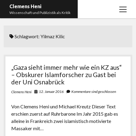
Clemens Heni
Menü
Wissenschaft und Publizistik als Kritik
öffnen
Blog
Schlagwort:
Yilmaz Kilic
Kontakt
Bücher
Menü
öffnen
Curriculum Vitae
2025: Was bedeutet: Aufarbeitung der Corona-
„Gaza sieht immer mehr wie ein KZ aus“
Politik?
Edition Critic
– Obskurer Islamforscher zu Gast bei
2023: Pandemic Turn – Antisemitismusforschung
der Uni Osnabrück
BICSA
und Corona
12. Januar 2016
Kommentare sind geschlossen
Clemens Heni
Datenschutz
2021: Die unheilbar Gesunden. Ein intellektuelles
Impressum
Tagebuch, das Plastikwort Inzidenz und die Impf-
Von Clemens Heni und Michael Kreutz Dieser Text
Apartheid
erschien zuerst auf Ruhrbarone Im Jahr 2015 gab es
alleine in Frankreich zwei islamistisch motivierte
2018: Der Komplex Antisemitismus. Dumpf und
Massaker mit…
gebildet, christlich, muslimisch, lechts, rinks,