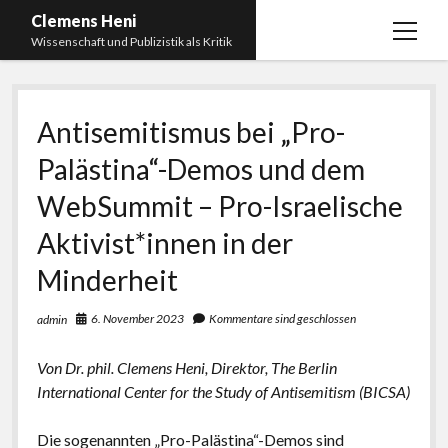
Clemens Heni
Menü
Wissenschaft und Publizistik als Kritik
öffnen
Blog
Antisemitismus bei „Pro-
Kontakt
Palästina“-Demos und dem
Bücher
Menü
öffnen
WebSummit – Pro-Israelische
Curriculum Vitae
2025: Was bedeutet: Aufarbeitung der Corona-
Politik?
Aktivist*innen in der
Edition Critic
2023: Pandemic Turn – Antisemitismusforschung
Minderheit
BICSA
und Corona
Datenschutz
6. November 2023
Kommentare sind geschlossen
admin
2021: Die unheilbar Gesunden. Ein intellektuelles
Impressum
Tagebuch, das Plastikwort Inzidenz und die Impf-
Von Dr. phil. Clemens Heni, Direktor, The Berlin
Apartheid
International Center for the Study of Antisemitism (BICSA)
2018: Der Komplex Antisemitismus. Dumpf und
gebildet, christlich, muslimisch, lechts, rinks,
Die sogenannten „Pro-Palästina“-Demos sind