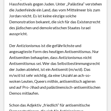
postkolonial, romantisch, patriotisch: deutsch
Hassfestivals gegen Juden. Unter „Palästina“ verstehen
die Judenfeinde ein Land, das vom Mittelmeer bis zum
2017: Eine Alternative zu Deutschland. Essays
Jordan reicht. Es ist keine einzige solche
2014: Kritische Theorie und Israel
Demonstration bekannt, die sich für das Existenzrecht
des jüdischen und demokratischen Staates Israel
2013: Antisemitism: A Specific Phenomenon.
ausspricht.
Holocaust Trivialization – Islamism – Post-colonial
and Cosmopolitan anti-Zionism
Der Antizionismus ist die gefährlichste und
2011: Schadenfreude. Islamforschung und
angesagteste Form des heutigen Antisemitismus. Nur
Antisemitismus in Deutschland nach 9/11
Antisemiten behaupten, dass Antizionismus nicht
Antisemitismus sei. Wer das Selbstbestimmungsrecht
2009: Antisemitismus und Deutschland. Vorstudien
der Juden ablehnt, ist ein Antisemit (m/w/d). Das
zur Ideologiekritik einer innigen Beziehung
m/w/d ist sehr wichtig, da eine Unzahl an ach-so-
2007: Dissertation: Salonfähigkeit der Neuen
woken Leuten, Queers mithin, antisemitisch agieren
Rechten. ‚Nationale Identität‘, Antisemitismus und
und auf Pro-Jihad und palästinensisch-antisemitischen
Antiamerikanismus in der politischen Kultur der
Demos mitlaufen.
Bundesrepublik Deutschland 1970-2005: Henning
Eichberg als Exempel (Uni Innsbruck, Aug. 2006)
Schon das Adjektiv „friedlich“ für antisemitische
Demonstrationen, die sich für Antizionismus