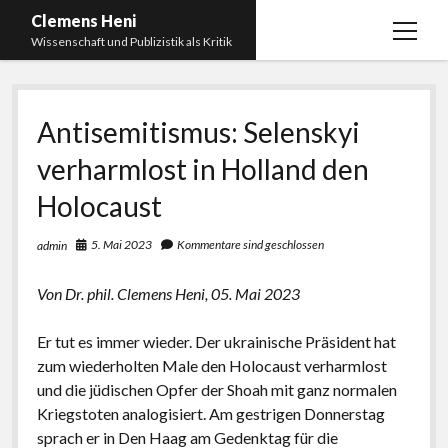
Clemens Heni
Menü
Wissenschaft und Publizistik als Kritik
öffnen
Blog
Antisemitismus: Selenskyi
Kontakt
verharmlost in Holland den
Bücher
Menü
öffnen
Holocaust
Curriculum Vitae
2025: Was bedeutet: Aufarbeitung der Corona-
Politik?
Edition Critic
5. Mai 2023
Kommentare sind geschlossen
admin
2023: Pandemic Turn – Antisemitismusforschung
BICSA
und Corona
Von Dr. phil. Clemens Heni, 05. Mai 2023
Datenschutz
2021: Die unheilbar Gesunden. Ein intellektuelles
Er tut es immer wieder. Der ukrainische Präsident hat
Impressum
Tagebuch, das Plastikwort Inzidenz und die Impf-
zum wiederholten Male den Holocaust verharmlost
Apartheid
und die jüdischen Opfer der Shoah mit ganz normalen
2018: Der Komplex Antisemitismus. Dumpf und
Kriegstoten analogisiert. Am gestrigen Donnerstag
gebildet, christlich, muslimisch, lechts, rinks,
sprach er in Den Haag am Gedenktag für die