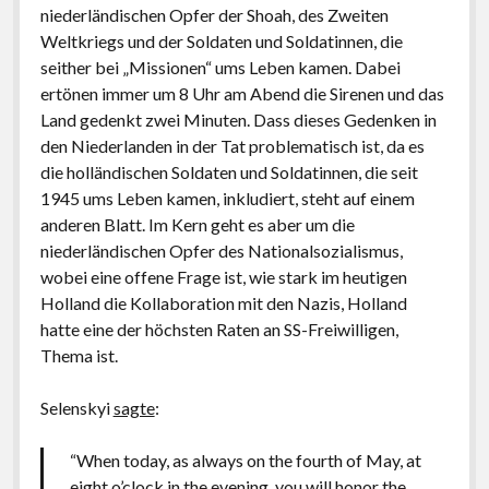
postkolonial, romantisch, patriotisch: deutsch
niederländischen Opfer der Shoah, des Zweiten
Weltkriegs und der Soldaten und Soldatinnen, die
2017: Eine Alternative zu Deutschland. Essays
seither bei „Missionen“ ums Leben kamen. Dabei
2014: Kritische Theorie und Israel
ertönen immer um 8 Uhr am Abend die Sirenen und das
Land gedenkt zwei Minuten. Dass dieses Gedenken in
2013: Antisemitism: A Specific Phenomenon.
den Niederlanden in der Tat problematisch ist, da es
Holocaust Trivialization – Islamism – Post-colonial
die holländischen Soldaten und Soldatinnen, die seit
and Cosmopolitan anti-Zionism
1945 ums Leben kamen, inkludiert, steht auf einem
2011: Schadenfreude. Islamforschung und
anderen Blatt. Im Kern geht es aber um die
Antisemitismus in Deutschland nach 9/11
niederländischen Opfer des Nationalsozialismus,
wobei eine offene Frage ist, wie stark im heutigen
2009: Antisemitismus und Deutschland. Vorstudien
Holland die Kollaboration mit den Nazis, Holland
zur Ideologiekritik einer innigen Beziehung
hatte eine der höchsten Raten an SS-Freiwilligen,
2007: Dissertation: Salonfähigkeit der Neuen
Thema ist.
Rechten. ‚Nationale Identität‘, Antisemitismus und
Antiamerikanismus in der politischen Kultur der
Selenskyi
sagte
:
Bundesrepublik Deutschland 1970-2005: Henning
Eichberg als Exempel (Uni Innsbruck, Aug. 2006)
“When today, as always on the fourth of May, at
eight o’clock in the evening, you will honor the