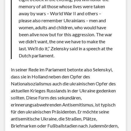
memory of all those whose lives were taken
away by wars – World War II and others –
please also remember Ukrainians – men and
women, adults and children, who would have
been alive now but for this aggression. The war
we didn’t want, the one we have to make the
last. We’ll do it,” Zelensky said in a speech at the
Dutch parliament.
In seiner Rede im Parlament betonte also Selenskyi,
dass sie in Holland neben den Opfer des
Nationalsozialismus auch die ukrainischen Opfer des
aktuellen Krieges Russlands in der Ukraine gedenken
sollten. Diese Form des sekundären,
erinnerungsabwehrenden Antisemitismus, ist typisch
für den ukrainischen Präsidenten. Er möchte seine
antisemitische Ukraine, die Straßen, Plätze,
Briefmarken oder Fußballstadien nach Judenmördern,