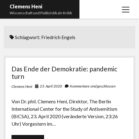
Clemens Heni
Menü
Wissenschaft und Publizistik als Kritik
öffnen
Blog
Schlagwort:
Friedrich Engels
Kontakt
Bücher
Menü
öffnen
Curriculum Vitae
2025: Was bedeutet: Aufarbeitung der Corona-
Das Ende der Demokratie: pandemic
Politik?
Edition Critic
turn
2023: Pandemic Turn – Antisemitismusforschung
BICSA
23. April 2020
Kommentare sind geschlossen
Clemens Heni
und Corona
Datenschutz
2021: Die unheilbar Gesunden. Ein intellektuelles
Von Dr. phil. Clemens Heni, Direktor, The Berlin
Impressum
Tagebuch, das Plastikwort Inzidenz und die Impf-
International Center for the Study of Antisemitism
Apartheid
(BICSA), 23. April 2020 (veränderte Version, 23:26
Uhr) Vorgestern im…
2018: Der Komplex Antisemitismus. Dumpf und
gebildet, christlich, muslimisch, lechts, rinks,