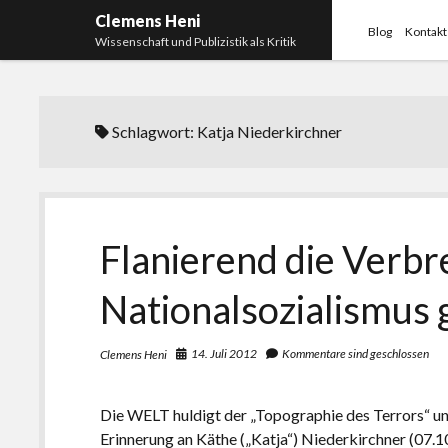
Clemens Heni
Blog
Kontakt
Wissenschaft und Publizistik als Kritik
Schlagwort:
Katja Niederkirchner
Flanierend die Verbr
Nationalsozialismus 
14. Juli 2012
Kommentare sind geschlossen
Clemens Heni
Die WELT huldigt der „Topographie des Terrors“ 
Erinnerung an Käthe („Katja“) Niederkirchner (07.