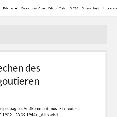
Menü
Bücher
Curriculum Vitae
Edition Critic
BICSA
Datenschutz
Impress
öffnen
echen des
goutieren
und propagiert Antikommunismus Ein Text zur
10.1909 – 28.09.1944) „Also wird…