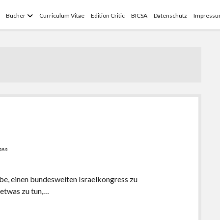
Menü
Bücher
Curriculum Vitae
Edition Critic
BICSA
Datenschutz
Impress
öffnen
sen
abe, einen bundesweiten Israelkongress zu
o etwas zu tun,…