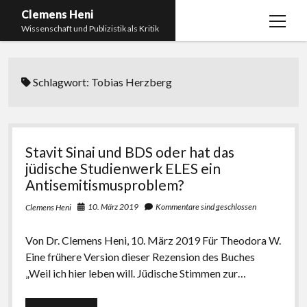
Clemens Heni
Menü
Wissenschaft und Publizistik als Kritik
öffnen
Blog
Schlagwort:
Tobias Herzberg
Kontakt
Bücher
Menü
öffnen
Curriculum Vitae
2025: Was bedeutet: Aufarbeitung der Corona-
Stavit Sinai und BDS oder hat das
Politik?
Edition Critic
jüdische Studienwerk ELES ein
2023: Pandemic Turn – Antisemitismusforschung
Antisemitismusproblem?
BICSA
und Corona
10. März 2019
Kommentare sind geschlossen
Clemens Heni
Datenschutz
2021: Die unheilbar Gesunden. Ein intellektuelles
Impressum
Tagebuch, das Plastikwort Inzidenz und die Impf-
Von Dr. Clemens Heni, 10. März 2019 Für Theodora W.
Apartheid
Eine frühere Version dieser Rezension des Buches
„Weil ich hier leben will. Jüdische Stimmen zur…
2018: Der Komplex Antisemitismus. Dumpf und
gebildet, christlich, muslimisch, lechts, rinks,